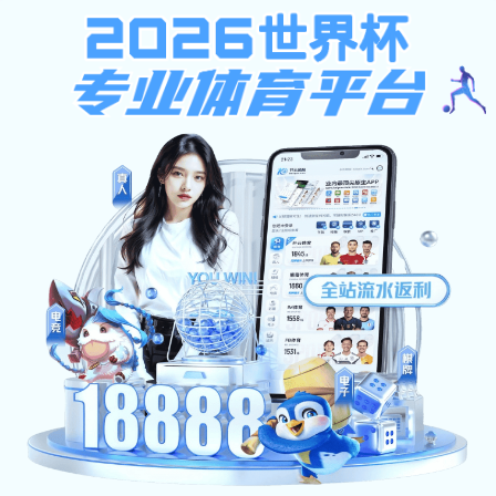
开云体育(kaiyun)官方网站_KAIYUNSPORTS
对外合作
您的位置：
首页
?