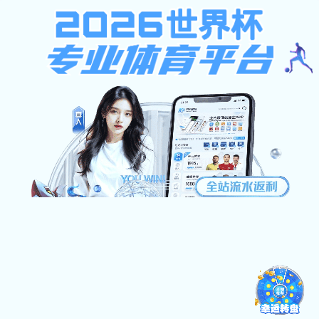
开云体育(kaiyun)官方网站_KAIYUNSPORTS
信息公开
{{cont}}
您的位置：
首页
?
{{cont}}
{{d.title}}
发布日期： {{d.pubDt}}
附件：{{ item.II2 }}